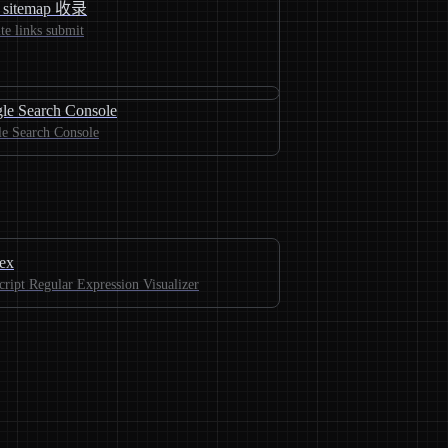
sitemap 收录
te links submit
le Search Console
e Search Console
lex
cript Regular Expression Visualizer