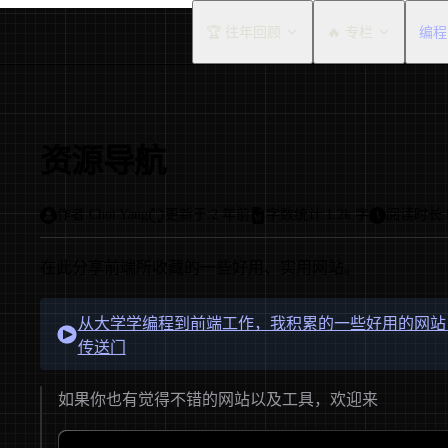
Main Navigation
🏆 往年回顾
🔥 专栏
编程
资源导航
作者:
Choi Yang
更新于:
2 年前
字数统计:
1.2k 字
阅读时长:
在此分享前端所收藏的一些好用、实用网站。
从大学学编程到前端工作，我积累的一些好用的网站，
传送门
如果你也有觉得不错的网站以及工具，欢迎来