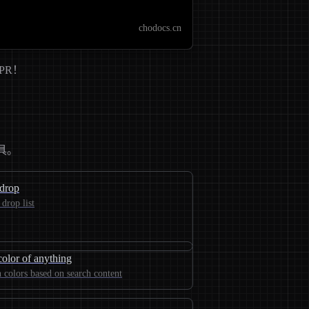
chodocs.cn
PR！
具。
rdrop
 drop list
olor of anything
 colors based on search content