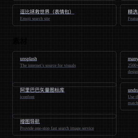
逗比拯救世界（表情包）
精选
Emoji search site
Featu
素材
unsplash
many
The internet’s source for visuals
2500+
desig
阿里巴巴矢量图标库
undr
iconfont
Use t
match
搜图导航
Provide one-stop fast search image service