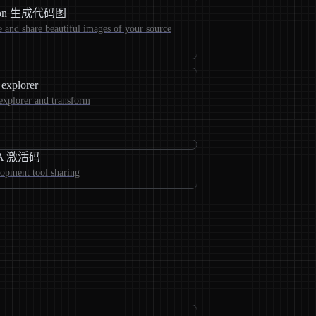
bon 生成代码图
e and share beautiful images of your source
explorer
xplorer and transform
EA 激活码
opment tool sharing