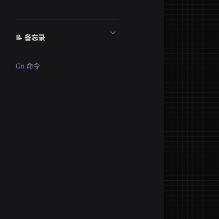
📝 备忘录
Git 命令