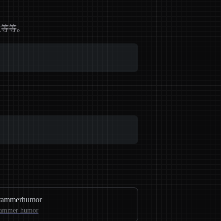
盘等等。
rammerhumor
rammer humor