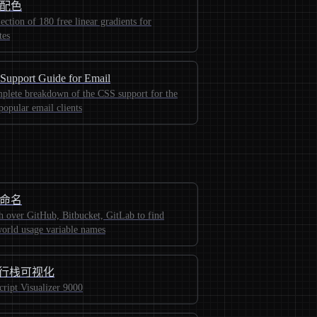
配色
ection of 180 free linear gradients for
tes
Support Guide for Email
plete breakdown of the CSS support for the
popular email clients
命名
h over GitHub, Bitbucket, GitLab to find
world usage variable names
 执行栈可视化
cript Visualizer 9000