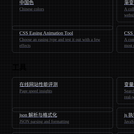
中国色
渐变
Chinese colors
A coll
websi
CSS Easing Animation Tool
CSS 
Choose an easing type and test it out with a few
A com
effects
most 
工具
在线网站性能评测
变量
Page speed insights
Searc
real-
json 解析与格式化
js
JSON parsing and formatting
JavaS