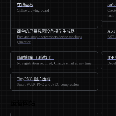
在线画板
car
Online drawing board
Creat
code
简单的屏幕截图设备模型生成器
AST 
Free and simple screenshots device mockups
AST e
generator
临时邮箱（测试用）
ID
No registration required, Change email at any time
Devel
TinyPNG 图片压缩
Smart WebP, PNG and JPEG compression
运营网站