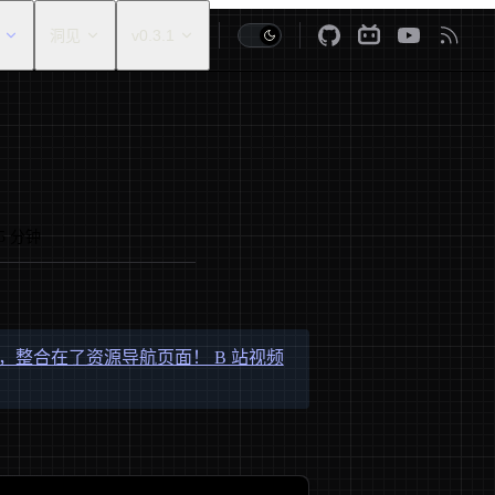
洞见
v0.3.1
5 分钟
整合在了资源导航页面！ B 站视频