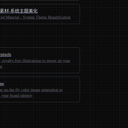
素材-系统主题美化
red Material - System Theme Beautification
pixels
 royalty-free illustrations to power up your
ns
aw
he on-the-fly color image generation to
 your brand identity