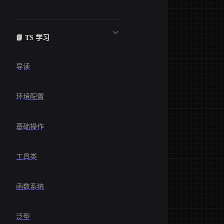
📘 TS 学习
导读
环境配置
基础操作
工具类
函数系统
泛型