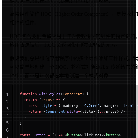
模式允许我们在整个应用程序中重用组件逻辑。
高阶组件简称 HOC（Higher Order Component），是接收其
组件的组件。
HOC 包含我们希望应用于作为参数传递的组件的特定逻辑
应用该逻辑后，HOC 会返回带有附加逻辑的元素。
假设我们总是想向应用程序中的多个组件添加某种样式。我
可以简单地创建一个 HOC，将样式对象添加到传递给它的
件中，而不是每次都在本地创建一个样式对象
function
 withStyles
(
Component
) {
1
  return
 (
props
) 
=>
 {
2
    const
 style
 =
 { padding: 
'0.2rem'
, margin: 
'1rem'
 
3
    return
 <
Component
 style
=
{style} {
...
props} />
4
  }
5
}
6
const
 Button
 =
 () 
=>
 <
button
>Click me!</
button
>
7