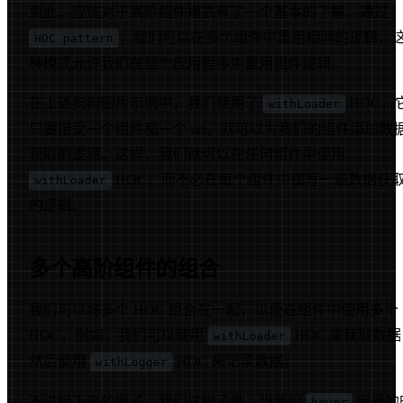
到此，应该对于高阶组件模式有了一个基本的了解，通过
，我们可以在多个组件中重用相同的逻辑，
HOC pattern
种模式允许我们在整个应用程序中重用组件逻辑。
在上述狗狗图片示例中，我们使用了
HOC，
withLoader
只要接受一个组件和一个 url，就可以为我们的组件添加数
获取的逻辑。这样，我们就可以在任何组件中使用
HOC，而不必在每个组件中都写一遍数据获
withLoader
的逻辑。
多个高阶组件的组合
我们可以将多个 HOC 组合在一起，以便在组件中使用多个
HOC。例如，我们可以使用
HOC 来获取数
withLoader
然后使用
HOC 来记录数据。
withLogger
不过接下来的例子，我们这样子做，当我们
容器的
hover