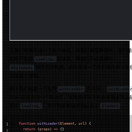
让我们稍微改进一下用户体验。当我们获取数据时，我们希
向用户显示
的状态。但我们不必直接向
Loading…
组件添加数据，而是使用一个高阶组件来为我
DogImages
添加这个逻辑。
如下我们创建一个名为
的 HOC，
withLoader
withLoade
HOC 应该返回一个新组件，该组件应该在数据被请求到之
显示
，并在数据被请求到后显示
。
Loading…
Element
function
 withLoader
(
Element
, 
url
) {
1
  return
 (
props
) 
=>
 {}
2