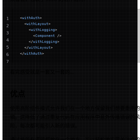
<
withAuth
>
1
  <
withLayout
>
2
    <
withLogging
>
3
      <
Component
 />
4
    </
withLogging
>
5
  </
withLayout
>
</
withAuth
>
6
7
看完感受就是一套又一套的...
优点
使用高阶组件模式允许我们在一个地方保留我们想要重用的
辑。这降低了通过重复代码在应用程序中意外传播错误的风
险，每次都可能引入新的错误。
通过将所有逻辑都放在一个地方，可以轻松地实现关注点的