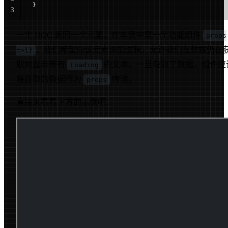
}
3
一个 HOC 返回一个元素，在本例中是一个功能组件
props
，我们希望向该元素添加逻辑，允许我们在数据仍在
=>{}
取时显示带有
的文本。一旦获取了数据，组件应
Loading
将获取的数据作为
传递。
props
直接来看看下方的示例吧：