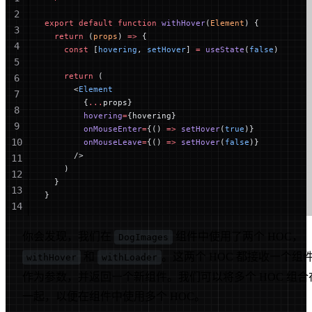
2
export
 default
 function
 withHover
(
Element
) {
3
  return
 (
props
) 
=>
 {
4
    const
 [
hovering
, 
setHover
] 
=
 useState
(
false
)
5
    return
 (
6
      <
Element
7
        {
...
props}
8
        hovering
=
{hovering}
9
        onMouseEnter
=
{() 
=>
 setHover
(
true
)}
10
        onMouseLeave
=
{() 
=>
 setHover
(
false
)}
      />
11
    )
12
  }
13
}
14
15
你会发现，我们在
组件中使用了两个 HOC，
DogImages
16
和
。这两个 HOC 都接收一个组
withHover
withLoader
作为参数，并返回一个新组件。我们可以将多个 HOC 组合
一起，以便在组件中使用多个 HOC。