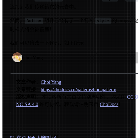
添加到我们传递给它的元素中。
然而，
组件已经有了一个名为
的 props，
Button
style
时样式将会被覆盖！
我们可以修改一下代码，如下所示：
Choi Yang
文章作者：
Choi Yang
文章链接：
https://chodocs.cn/patterns/hoc-pattern/
版权声明：
本博客所有文章除特别声明外，均采用
CC B
NC-SA 4.0
许可协议。转载请注明来自
ChoDocs
！
在 GitHub 上编辑此页