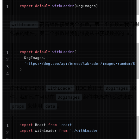
export
 default
 withLoader
(DogImages)
1
高阶组件接受两个参数，第一个参数是我们想
withLoader
包裹的组件，第二个参数是我们想要从中获取数据的 url。
export
 default
 withLoader
(
1
  DogImages,
2
  'https://dog.ceo/api/breed/labrador/images/random/6'
3
)
4
由于我们已经将
HOC 应用于
组
withLoader
DogImages
件，我们现在可以在
组件中通过传递过来的
DogImages
来使用
。
props
data
import
 React 
from
 'react'
1
import
 withLoader 
from
 './withLoader'
2