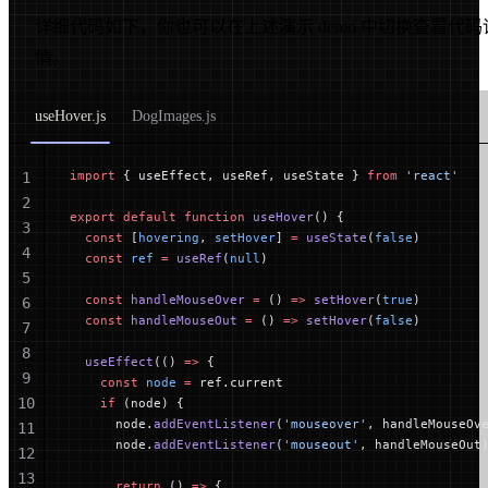
详细代码如下，你也可以在上述演示 demo 中切换查看代码
情。
useHover.js
DogImages.js
import
 { useEffect, useRef, useState } 
from
 'react'
1
2
export
 default
 function
 useHover
() {
3
  const
 [
hovering
, 
setHover
] 
=
 useState
(
false
)
4
  const
 ref
 =
 useRef
(
null
)
5
  const
 handleMouseOver
 =
 () 
=>
 setHover
(
true
)
6
  const
 handleMouseOut
 =
 () 
=>
 setHover
(
false
)
7
8
  useEffect
(() 
=>
 {
9
    const
 node
 =
 ref.current
10
    if
 (node) {
      node.
addEventListener
(
'mouseover'
, handleMouseOv
11
      node.
addEventListener
(
'mouseout'
, handleMouseOut
12
13
      return
 () 
=>
 {