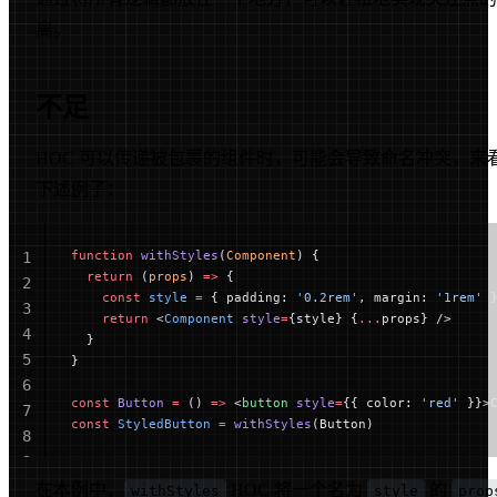
离。
不足
HOC 可以传递被包裹的组件时，可能会导致命名冲突，来
下述例子：
function
 withStyles
(
Component
) {
1
  return
 (
props
) 
=>
 {
2
    const
 style
 =
 { padding: 
'0.2rem'
, margin: 
'1rem'
 
3
    return
 <
Component
 style
=
{style} {
...
props} />
4
  }
5
}
6
const
 Button
 =
 () 
=>
 <
button
 style
=
{{ color: 
'red'
 }}>
7
const
 StyledButton
 =
 withStyles
(Button)
8
9
在本例中，
HOC 将一个名为
的
withStyles
style
prop