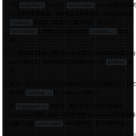
1.在
hook 中，
HOC 从我们传递
useEffect
withLoader
url 来请求获取数据。当数据还没有返回时，我们返回包含
的文本（这里为了演示需要，写了一个
Loading…
，大概 3s 左右会有显示
的效
setTimeout
Loading...
果）。
2.一旦获取了数据，我们将 data 设置为已经获取的数据。
data 不再为空，我们可以显示传递给 HOC 的
组
element
件。
那么，我们如何将这个行为添加到我们的应用程序中，让它
际显示
在 DogImages 列表上?
Loading...
在
文件中，我们不再只想导出普通的
DogImages.js
DogImages 组件。相反，我们想要在 DogImages 组件周围
包裹了一层
HOC 的组件，如下代码所示。
withLoader