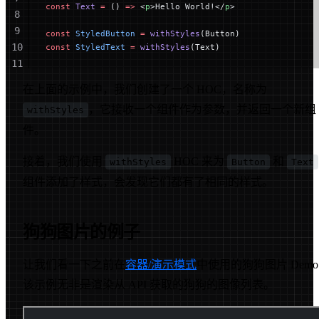
const
 Text
 =
 () 
=>
 <
p
>Hello World!</
p
>
8
9
const
 StyledButton
 =
 withStyles
(Button)
10
const
 StyledText
 =
 withStyles
(Text)
11
12
在上面的示例中，我们创建了一个 HOC，名称为
，它接收一个组件作为参数，并返回一个新组
withStyles
件。
接着，我们使用
HOC 来为
和
withStyles
Button
Text
组件添加了样式，会发现它们都有了相同的样式。
狗狗图片的例子
让我们看一下之前在
容器/演示模式
中使用的狗狗图片 Dem
该示例无非是渲染从 API 获取的狗狗的图像列表。