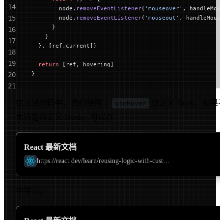
14
        node.
removeEventListener
(
'mouseover'
, handleMo
15
        node.
removeEventListener
(
'mouseout'
, handleMou
      }
16
    }
17
  }, [ref.current])
18
19
  return
 [ref, hovering]
}
20
21
22
在上述代码中，我们使用了
自定义 Hook，如果
useHover
23
太清楚自定义 Hook，可以在
24
React 最新文档
https://react.dev/learn/reusing-logic-with-custom-hooks
中学习。