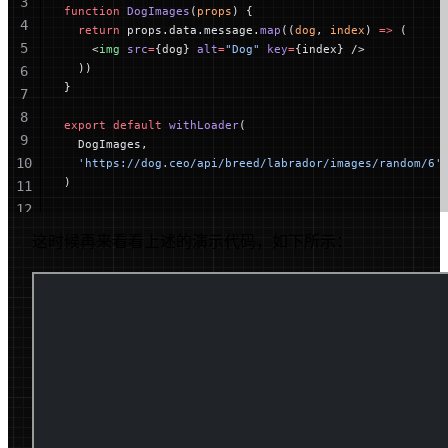
3
function
 DogImages
(
props
) {
4
  return
 props.data.message.
map
((
dog
, 
index
) 
=>
 (
5
    <
img
 src
=
{dog} 
alt
=
"Dog"
 key
=
{index} />
  ))
6
}
7
8
export
 default
 withLoader
(
9
  DogImages,
10
  'https://dog.ceo/api/breed/labrador/images/random/6'
)
11
12
13
这时候再来看看上述的演示代码，如下所示：