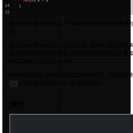
  return
 x 
*
 x
14
}
15
16
通过将值设置为模块私有，可以降低意外污染全局作用域的
17
险。
假如没有设置私有的话，都放在全局，那很有可能你的同事
会使用到和你相同名称的值，这样就会导致命名冲突，而模
内私有的值可以防止命名冲突。
如果我们发现导入的值已经在该文件中使用了，我们可以使
关键字进行重命名一下，看看如下例子：
as
演示