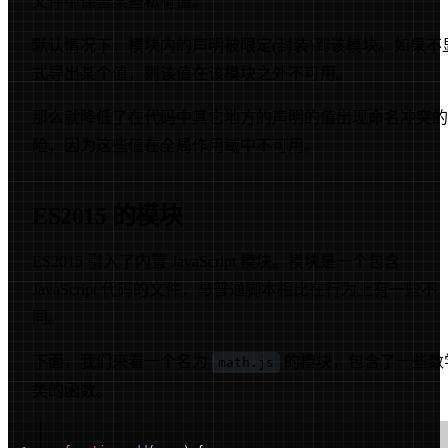
文件中保留某些私有值。
默认情况下，模块内的声明被限定(封装)到该模块。如果不
式导出某个值，则该值在该模块之外不可用。
那么就降低了在代码中其它地方的声明的值出现命名冲突的
险，因为这些值在全局作用域中不可用。
ES2015 的模块
ES2015 引入了内置 JavaScript 模块。模块是一个包含
JavaScript 代码的文件，与普通脚本相比在行为上有一些不
同。
下面，我们来看一个名为
的模块，包含了一些数
math.js
类的函数。