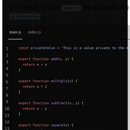
我们不妨创建一个只能在
文件中引用的值，称为
math.js
。
privateValue
main.js
index.js
const
 privateValue
 =
 'This is a value private to the m
1
2
export
 function
 add
(
x
, 
y
) {
3
  return
 x 
+
 y
4
}
5
export
 function
 multiply
(
x
) {
6
  return
 x 
*
 2
7
}
8
9
export
 function
 subtract
(
x
, 
y
) {
10
  return
 x 
-
 y
}
11
12
export
 function
 square
(
x
) {
13