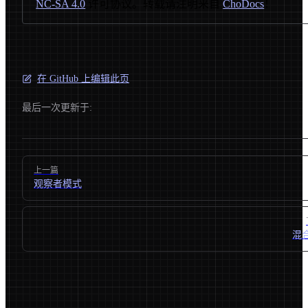
NC-SA 4.0
许可协议。转载请注明来自
ChoDocs
！
在 GitHub 上编辑此页
最后一次更新于:
Pager
上一篇
观察者模式
混