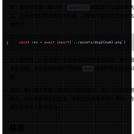
除了能够按需导入模块外，
函数还可以接收表达
import()
式。它允许我们传递模板字符串，以便基于给定的值来动态
载模块。
const
 res
 =
 await
 import
(
`../assets/dog${
num
}.png`
)
1
如上述代码，只有当用户单击点击加载图像按钮后，每个图
才会加载，并且会根据我们传递的
值来判断实现动态
num
载。
这样，我们就不依赖于硬编码的模块路径，我们可以根据用
输入、从外部源接收的数据、函数的结果等来导入模块，会
直接全部导入更加灵活。
结语