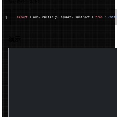
块的路径，如下：
import
 { add, multiply, square, subtract } 
from
 './mat
1
演示