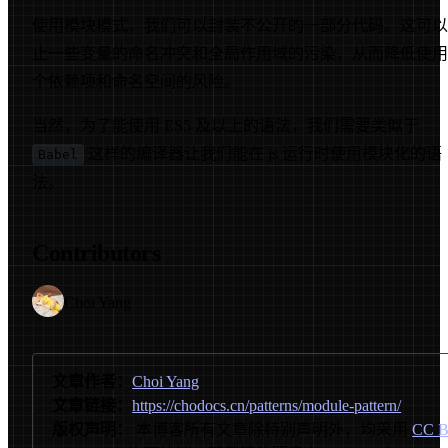
使用模块模式，我们可以封装不公开的一部分代码。这可以
止一些变量的命名冲突和全局作用域的污染，从而降低使用
个依赖项和命名空间的风险。
当然，为了能使用 ES5 及以上的语法，我们需要类似于
这样的编译器让我们能在 js 运行时使用模块化的语
Babel
法。
Contributors
Choi Yang
文章作者：
Choi Yang
文章链接：
https://chodocs.cn/patterns/module-pattern/
版权声明：
本博客所有文章除特别声明外，均采用
CC B