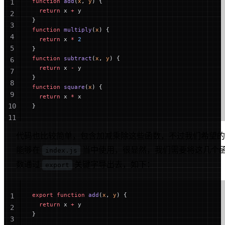
function
 add
(
x
, 
y
) {
1
  return
 x 
+
 y
2
}
3
function
 multiply
(
x
) {
4
  return
 x 
*
 2
5
}
function
 subtract
(
x
, 
y
) {
6
  return
 x 
-
 y
7
}
8
function
 square
(
x
) {
9
  return
 x 
*
 x
10
}
11
12
代码也比较简单，包含加减乘除这些函数，不过我们希望的
能够在
当中使用，很显然，我们需要将这几个
index.js
数通过
关键字导出去，如下：
export
export
 function
 add
(
x
, 
y
) {
1
  return
 x 
+
 y
2
}
3