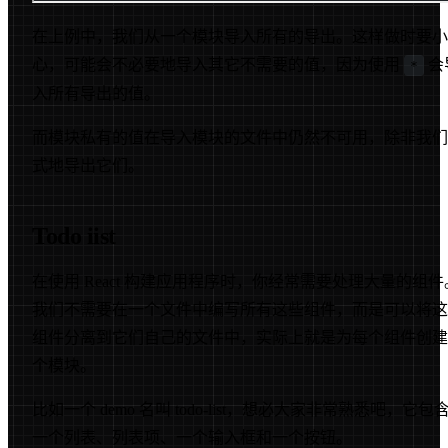
在上例中，我们从一个模块导入所有的导出。这样做时要小
心，可能会不必要地导入其它不需要的值，因为使用
会
*
入所有导出的值。
而模块私有的值在导入模块的文件中仍然不可用，除非我们
式地导出它们。
Todo iist
在使用 React 构建应用程序时，你经常需要处理大量的组件
我们不需要在一个文件中编写所有这些组件，而是可以将这
组件分离到它们自己的文件中，实际上就是为每个组件创建
个模块。
比如一个 demo 名叫 todo-list，想必大家非常熟悉吧，它包
一个列表、列表项、一个输入框和一个按钮。