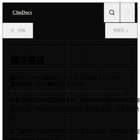
Skip to content
ChoDocs
归档
导航栏
模块模式
作者:
Choi Yang
发表于:
2023-02-21
更新于:
6 个月前
字数统计:
1.8k 字
阅读时长:
6 分钟
随着应用程序和代码库的增长，保持代码可维护和分离变得
来越重要。模块模式可以将代码分割成更小的、可重用的片
段。
除了能够将代码分割成更小的可重用片段外，模块还允许您