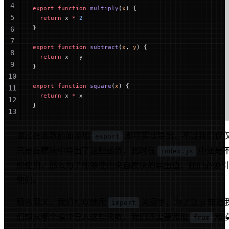
4
export
 function
 multiply
(
x
) {
5
  return
 x 
*
 2
}
6
7
export
 function
 subtract
(
x
, 
y
) {
8
  return
 x 
-
 y
9
}
10
export
 function
 square
(
x
) {
11
  return
 x 
*
 x
12
}
13
14
15
通过在函数前面添加
即可实现导出，不过我们仅
export
只是在模块中导出了这些函数，此时在
中还是
index.js
能使用，那么为了能够使用来自模块的导出值，我们必须引
他们。
顾名思义，我们可以使用
关键字，为了让 js 知道
import
们想从哪个模块导入这些函数，我们还需要添加
和
from