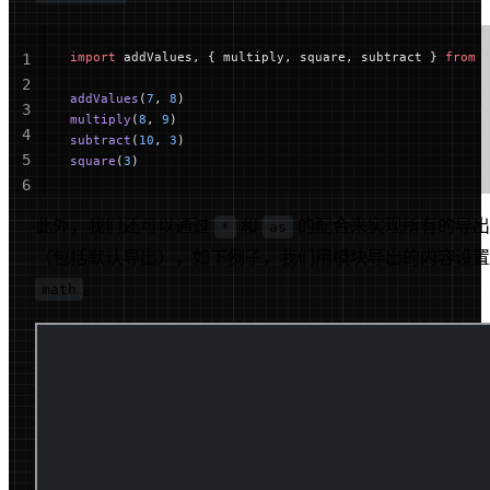
import
 addValues, { multiply, square, subtract } 
from
 
1
2
addValues
(
7
, 
8
)
3
multiply
(
8
, 
9
)
4
subtract
(
10
, 
3
)
5
square
(
3
)
6
此外，我们还可以通过
和
的配合来实现所有的导出
*
as
（包括默认导出），如下例子，我们用模块导出的内容设置
。
math