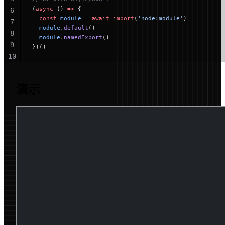
(
async
 () 
=>
 {
6
  const
 module
 =
 await
 import
(
'node:module'
)
7
  module
.
default
()
8
  module
.
namedExport
()
9
})()
10
11
演示