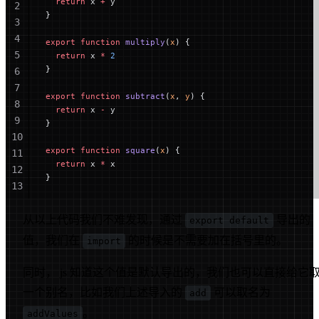
  return
 x 
+
 y
2
}
3
4
export
 function
 multiply
(
x
) {
5
  return
 x 
*
 2
}
6
7
export
 function
 subtract
(
x
, 
y
) {
8
  return
 x 
-
 y
9
}
10
export
 function
 square
(
x
) {
11
  return
 x 
*
 x
12
}
13
14
15
从以上代码我们不难发现，通过
导出的
export default
值，我们在
的时候是不需要加在括号里的。
import
同时， js 知道这个值是默认导出的，我们也可以直接给它
一个别名，比如我们上述导入的
可以取名为
add
。
addValues