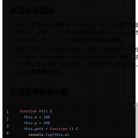
44
原型与原型链
45
46
47
当我们使用构造函数新建一个对象后，在这个对象的内
48
将包含一个指针，这个指针指向构造函数的 prototype 属
49
对应的值，在 ES5 中这个指针被称为对象的
原型
。
50
当我们访问一个对象的属性时，如果这个对象内部不存
这个属性，那么它就会去它的原型对象里找这个属性，
个原型对象又 会有自己的原型，于是就这样一直找下去
也就是
原型链
的概念。
原型链考察输出题
ja
function
 Fn
() {
1
  this
.x 
=
 100
2
  this
.y 
=
 200
3
  this
.
getX
 =
 function
 () {
4
    console.
log
(
this
.x)