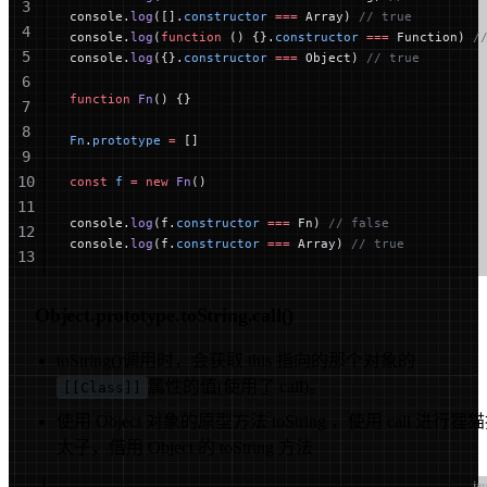
3
console.
log
([].
constructor
 ===
 Array) 
// true
4
console.
log
(
function
 () {}.
constructor
 ===
 Function) 
/
5
console.
log
({}.
constructor
 ===
 Object) 
// true
6
function
 Fn
() {}
7
8
Fn
.
prototype
 =
 []
9
10
const
 f
 =
 new
 Fn
()
11
console.
log
(f.
constructor
 ===
 Fn) 
// false
12
console.
log
(f.
constructor
 ===
 Array) 
// true
13
14
15
Object.prototype.toString.call()
toString()调用时，会获取 this 指向的那个对象的
属性的值(使用了 call)。
[[Class]]
使用 Object 对象的原型方法 toString ，使用 call 进行狸
太子，借用 Object 的 toString 方法
ja