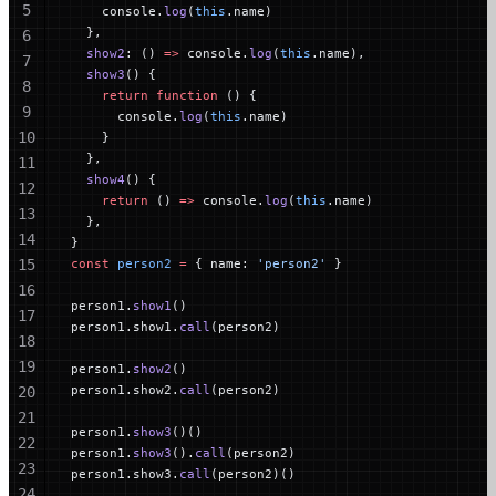
5
    console.
log
(
this
.name)
  },
6
  show2
: () 
=>
 console.
log
(
this
.name),
7
  show3
() {
8
    return
 function
 () {
9
      console.
log
(
this
.name)
10
    }
  },
11
  show4
() {
12
    return
 () 
=>
 console.
log
(
this
.name)
13
  },
14
}
15
const
 person2
 =
 { name: 
'person2'
 }
16
person1.
show1
()
17
person1.show1.
call
(person2)
18
19
person1.
show2
()
person1.show2.
call
(person2)
20
21
person1.
show3
()()
22
person1.
show3
().
call
(person2)
23
person1.show3.
call
(person2)()
24