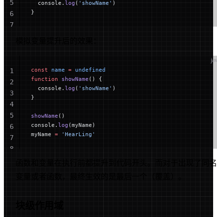
5
  console.
log
(
'showName'
)
}
6
7
模拟变量提升后的效果：
ja
const
 name
 =
 undefined
1
function
 showName
() {
2
  console.
log
(
'showName'
)
3
}
4
5
showName
()
console.
log
(myName)
6
myName 
=
 'HearLing'
7
8
函数和变量在执行前都提升到代码开头。而对于出现了同名
变量或者函数，最终生效的是最后一个（覆盖）。
块级作用域