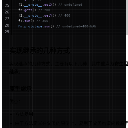
f1.
__proto__
.
getX
() 
// undefined
25
f2.
getY
() 
// 200
26
f2.
__proto__
.
getY
() 
// 400
27
f1.
sum
() 
// 300
28
Fn
.
prototype
.
sum
() 
// undedined+400=NAN
29
30
31
实现继承的几种方式
32
33
实现继承的几种方式，主要有以下几种，其中重点为
寄生组
34
继承
。
原型继承
优点：
方法复用
由于方法定义在父类的原型上，复用了父类构造函数原