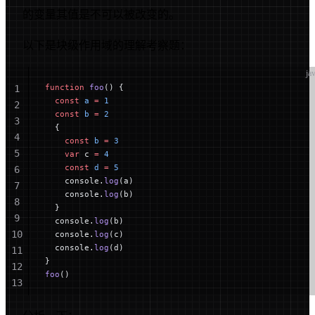
的变量其值是不可以被改变的。
以下是块级作用域的理解考察题：
ja
function
 foo
() {
1
  const
 a
 =
 1
2
  const
 b
 =
 2
3
  {
4
    const
 b
 =
 3
5
    var
 c 
=
 4
    const
 d
 =
 5
6
    console.
log
(a)
7
    console.
log
(b)
8
  }
9
  console.
log
(b)
10
  console.
log
(c)
  console.
log
(d)
11
}
12
foo
()
13
14
15