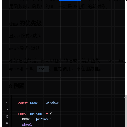
用函数时，函数中的 this 一定是 JS 创建的新对象。
this 的优先级
显示>隐式>默认
new>隐式>默认
不好记住的话，你可以便利的记成：箭头函数、new、bind
apply 和 call、
、直接调用、不在函数里。
obj.
8 例题
ja
const
 name
 =
 'window'
1
2
const
 person1
 =
 {
3
  name: 
'person1'
,
4
  show1
() {