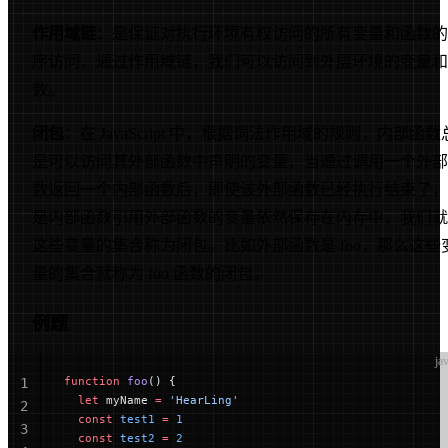
作用域链
：是保证对执行环境有权访问的所有变量和函数的
序访问，通过作用域链，我们可以访问到外层环境的变量和
数。
闭包
：在 JavaScript 中，根据词法作用域的规则，内部函数
是可以访问其外部函数中声明的变量，当通过调用一个外部
数返回一个内部函数后，即使该外部函数已经执行结束了，
是内部函数引用外部函数的变量依然保存在内存中，我们就
这些变量的集合称为闭包。比如外部函数是 foo，那么这些
量的集合就称为 foo 函数的闭包。
例题
ja
function
 foo
() {
1
  let
 myName 
=
 'HearLing'
2
  const
 test1
 =
 1
3
  const
 test2
 =
 2