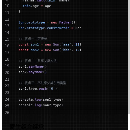
  Father.
call
(
this
, name)
10
  this
.age 
=
 age
}
11
12
Son
.
prototype
 =
 new
 Father
()
13
Son
.
prototype
.
constructor
 =
 Son
14
15
// 优点一：可传参
const
 son1
 =
 new
 Son
(
'aaa'
, 
11
)
16
const
 son2
 =
 new
 Son
(
'bbb'
, 
12
)
17
18
// 优点二：共享父类方法
19
son1.
sayName
()
son2.
sayName
()
20
21
// 优点三：不共享父类引用类型
22
son1.type.
push
(
'Q'
)
23
24
console.
log
(son1.type)
console.
log
(son2.type)
25
26
27
28
寄生组合继承