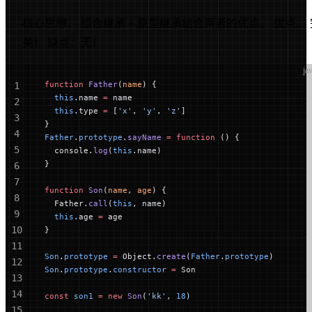
29
30
核心思想： 组合继承 + 原型继承结合两者的优点。 优点： 
美！ 缺点：无！
ja
function
 Father
(
name
) {
1
  this
.name 
=
 name
2
  this
.type 
=
 [
'x'
, 
'y'
, 
'z'
]
3
}
4
Father
.
prototype
.
sayName
 =
 function
 () {
5
  console.
log
(
this
.name)
}
6
7
function
 Son
(
name
, 
age
) {
8
  Father.
call
(
this
, name)
9
  this
.age 
=
 age
10
}
11
Son
.
prototype
 =
 Object.
create
(
Father
.
prototype
)
12
Son
.
prototype
.
constructor
 =
 Son
13
14
const
 son1
 =
 new
 Son
(
'kk'
, 
18
)
15