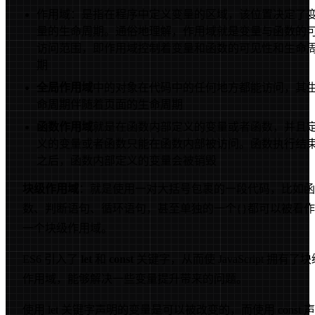
作用域：是指在程序中定义变量的区域，该位置决定了
量的生命周期。通俗地理解，作用域就是变量与函数的
访问范围，即作用域控制着变量和函数的可见性和生命
期
全局作用域
中的对象在代码中的任何地方都能访问，其
命周期伴随着页面的生命周期
函数作用域
就是在函数内部定义的变量或者函数，并且
义的变量或者函数只能在函数内部被访问。函数执行结
之后，函数内部定义的变量会被销毁
块级作用域
：就是使用一对大括号包裹的一段代码，比如函
数、判断语句、循环语句，甚至单独的一个{}都可以被看
一个块级作用域。
ES6 引入了
let
和
const
关键字，从而使 JavaScript 拥有了块
作用域，能够解决一些变量提升带来的问题。
使用 let 关键字声明的变量是可以被改变的，而使用 const 