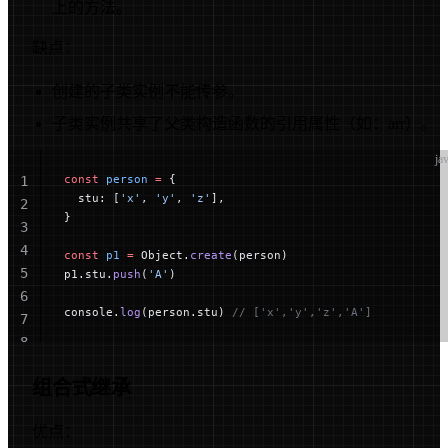
上的方法。
缺点：
创建的子类实例不能传参。
子类实例共享了父类构造函数的引用属性（如：arr）。
ja
const
 person
 =
 {
1
  stu: [
'x'
, 
'y'
, 
'z'
],
2
}
3
4
const
 p1
 =
 Object.
create
(person)
5
p1.stu.
push
(
'A'
)
6
console.
log
(person.stu) 
// ['x','y','z','A']
7
8
组合式继承
优点：