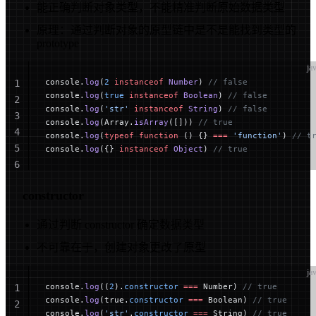
能正确判断对象类型，不能精准判断原始数据类型
原理：通过判断对象的原型链中是不是能找到类型的
prototype
ja
console.
log
(
2
 instanceof
 Number
) 
// false
1
console.
log
(
true
 instanceof
 Boolean
) 
// false
2
console.
log
(
'str'
 instanceof
 String
) 
// false
3
console.
log
(Array.
isArray
([])) 
// true
4
console.
log
(
typeof
 function
 () {} 
===
 'function'
) 
// t
5
console.
log
({} 
instanceof
 Object
) 
// true
6
constructor
通过判断 constructor 确定数据类型
不可靠在于，创建对象更改了原型
ja
console.
log
((
2
).
constructor
 ===
 Number) 
// true
1
console.
log
(true.
constructor
 ===
 Boolean) 
// true
2
console.
log
(
'str'
.
constructor
 ===
 String) 
// true