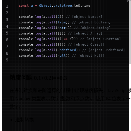
const
 a
 =
 Object
.
prototype
.toString
1
2
console.
log
(a.
call
(
2
)) 
// [object Number]
3
console.
log
(a.
call
(
true
)) 
// [object Boolean]
4
console.
log
(a.
call
(
'str'
)) 
// [object String]
5
console.
log
(a.
call
([])) 
// [object Array]
console.
log
(a.
call
(() 
=>
 {})) 
// [object Function]
6
console.
log
(a.
call
({})) 
// [object Object]
7
console.
log
(a.
call
(
undefined
)) 
// [object Undefined]
8
console.
log
(a.
call
(
null
)) 
// [object Null]
9
10
精度问题 0.1+0.2!==0.3
在进制转换和进阶运算的过程中出现精度损失，JavaScript 
用 Number 类型表示数字(整数和浮点数)，使用 64 位表示
数字。
进制转换