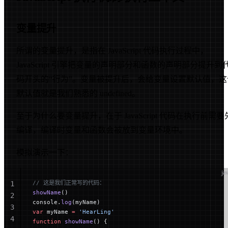
变量提升
所谓的变量提升，是指在 JavaScript 代码执行过程中，
JavaScript 引擎把变量的声明部分和函数的声明部分提升到
码开头的“行为”。变量被提升后，会给变量设置默认值，这
默认值就是我们熟悉的 undefined。
至于为什么要变量提升，在于 JavaScript 代码在执行前需要
编译，编译时变量和函数会被放到变量环境中。
模拟演示一下：
ja
// 这是我们正常写的代码：
1
showName
()
2
console.
log
(myName)
3
var
 myName 
=
 'HearLing'
4
function
 showName
() {