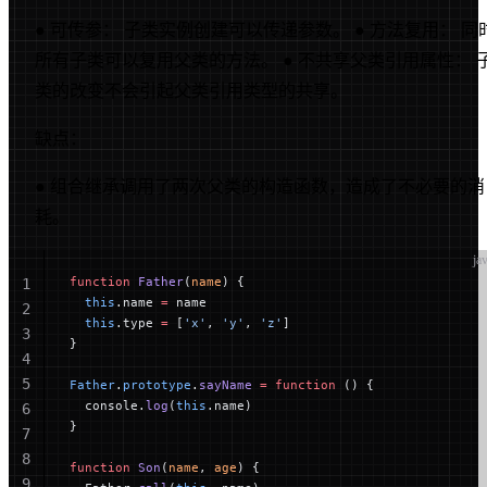
● 可传参： 子类实例创建可以传递参数。 ● 方法复用： 同
所有子类可以复用父类的方法。 ● 不共享父类引用属性： 
类的改变不会引起父类引用类型的共享。
缺点：
● 组合继承调用了两次父类的构造函数，造成了不必要的消
耗。
ja
function
 Father
(
name
) {
1
  this
.name 
=
 name
2
  this
.type 
=
 [
'x'
, 
'y'
, 
'z'
]
3
}
4
5
Father
.
prototype
.
sayName
 =
 function
 () {
  console.
log
(
this
.name)
6
}
7
8
function
 Son
(
name
, 
age
) {
9