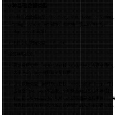
8 种基础数据类型
7 种原始数据类型：Undefined、Null、Boolean、Number
String、Symbol（es6 新增，表示独一无二的值）和
BigInt（es10 新增）
1 种引用数据类型——Object
按储存形式分：
原始数据类型：直接存储在栈（stack）中，占据空间小
大小固定，属于被频繁使用数据
引用数据类型：同时存储在栈（stack）和堆（heap）中
占据空间大、大小不固定。引用数据类型在栈中存储指
针，指向堆中该实体的地址。当解释器寻找引用值时，
首先检索其在栈中的地址，取得地址后从堆中获得实体