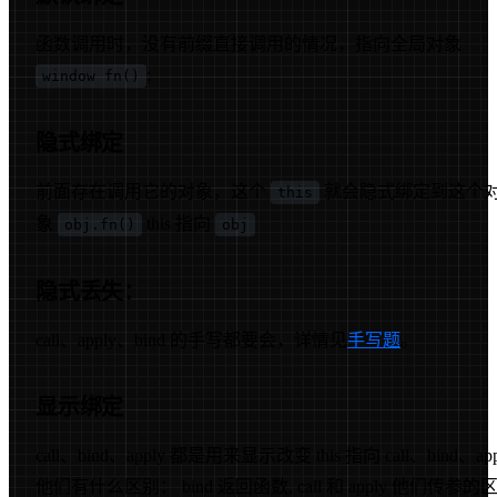
函数调用时，没有前缀直接调用的情况，指向全局对象
;
window fn()
隐式绑定
前面存在调用它的对象，这个
就会隐式绑定到这个
this
象
this 指向
obj.fn()
obj
隐式丢失：
call、apply、bind 的手写都要会，详情见
手写题
。
显示绑定
call、bind、apply 都是用来显示改变 this 指向 call、bind、app
他们有什么区别： bind 返回函数, call 和 apply 他们传参的