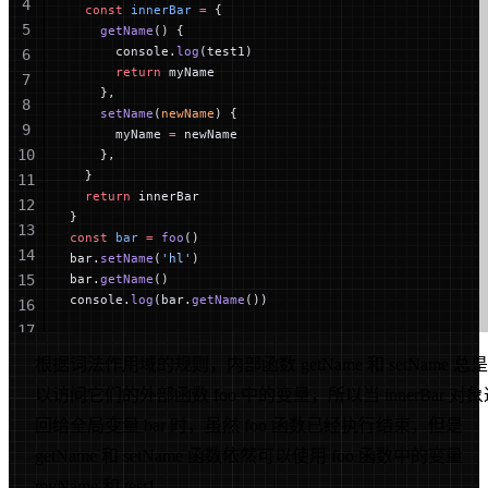
4
  const
 innerBar
 =
 {
5
    getName
() {
      console.
log
(test1)
6
      return
 myName
7
    },
8
    setName
(
newName
) {
9
      myName 
=
 newName
10
    },
  }
11
  return
 innerBar
12
}
13
const
 bar
 =
 foo
()
14
bar.
setName
(
'hl'
)
15
bar.
getName
()
console.
log
(bar.
getName
())
16
17
18
根据词法作用域的规则，内部函数 getName 和 setName 总
19
以访问它们的外部函数 foo 中的变量，所以当 innerBar 对
回给全局变量 bar 时，虽然 foo 函数已经执行结束，但是
getName 和 setName 函数依然可以使用 foo 函数中的变量
myName 和 test1。