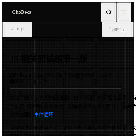
Skip to content
ChoDocs
归档
导航栏
JS 相关面试题第一版
作者:
HearLing
更新于:
6 个月前
字数统计:
7.8k 字
阅读时长:
29 分钟
总结了关于 js 常见的面试题，由于涉及到的问题太多了，
个别的问题例如事件循环，如果是完全没基础的话，需要看
络专栏里的
事件循环
。
当然也是由于是第一版，还有一些问题没有解答的很深，也