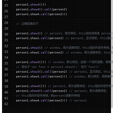
person1.
show4
()()
25
person1.
show4
().
call
(person2)
26
person1.show4.
call
(person2)()
27
28
// 正确答案如下：
29
person1.
show1
() 
// person1，隐式绑定，this指向调用者 person
30
person1.show1.
call
(person2) 
// person2，显式绑定，this指向 
31
32
person1.
show2
() 
// window，箭头函数绑定，this指向外层作用域
33
person1.show2.
call
(person2) 
// window，箭头函数绑定，th
34
person1.
show3
()() 
// window，默认绑定，这是一个高阶函数，调用者
35
// 类似于`var func = person1.show3()` 执行`func()`
36
person1.
show3
().
call
(person2) 
// person2，显式绑定，this指
37
person1.show3.
call
(person2)() 
// window，默认绑定，调用者是w
38
person1.
show4
()() 
// person1，箭头函数绑定，this指向外层作用
39
person1.
show4
().
call
(person2) 
// person1，箭头函数绑定，
40
// this指向外层作用域，即person1函数作用域
41
person1.show4.
call
(person2)() 
// person2
42
43