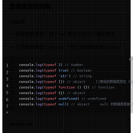
数据类型的判断
typeOf
原始数据类型：除了 null 都可以显示正确的类型
引用数据类型（Object）：除了函数都会显示 object
ja
console.
log
(
typeof
 2
) 
// number
1
console.
log
(
typeof
 true
) 
// boolean
2
console.
log
(
typeof
 'str'
) 
// string
3
console.
log
(
typeof
 []) 
// object     []数组的数据类型在 ty
4
console.
log
(
typeof
 function
 () {}) 
// function
5
console.
log
(
typeof
 {}) 
// object
console.
log
(
typeof
 undefined
) 
// undefined
6
console.
log
(
typeof
 null
) 
// object     null 的数据类型被 
7
8
instanceof