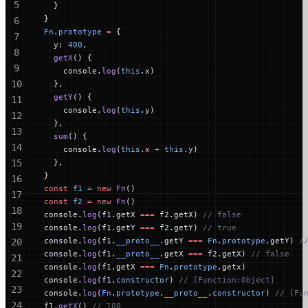
5
  }
}
6
Fn
.
prototype
 =
 {
7
  y: 
400
,
8
  getX
() {
9
    console.
log
(
this
.x)
10
  },
  getY
() {
11
    console.
log
(
this
.y)
12
  },
13
  sum
() {
14
    console.
log
(
this
.x 
+
 this
.y)
15
  },
}
16
const
 f1
 =
 new
 Fn
()
17
const
 f2
 =
 new
 Fn
()
18
console.
log
(f1.getX 
===
 f2.getX) 
// false
19
console.
log
(f1.getY 
===
 f2.getY) 
// true
console.
log
(f1.
__proto__
.getY 
===
 Fn
.
prototype
.getY) 
/
20
console.
log
(f1.
__proto__
.getX 
===
 f2.getX) 
// false
21
console.
log
(f1.getX 
===
 Fn
.
prototype
.getx)
22
console.
log
(f1.
constructor
) 
// [Function:Object]
23
console.
log
(
Fn
.
prototype
.
__proto__
.
constructor
) 
// [Fu
24
f1.
getX
() 
// 100