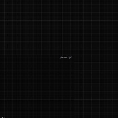
javascript
 })