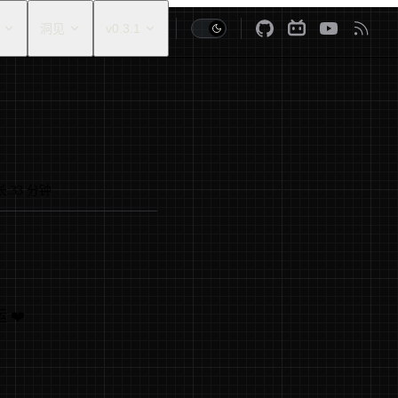
洞见
v0.3.1
）
长:
33 分钟
❤️