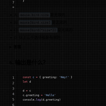
}
7
8
A:
是无效的
mouse.bird.size
B:
是无效的
mouse[bird.size]
C:
是无效的
mouse[bird["size"]]
D: 以上三个选项都是有效的
答案
6. 输出是什么？
const
 c
 =
 { greeting: 
'Hey!'
 }
1
let
 d
2
3
d 
=
 c
4
c.greeting 
=
 'Hello'
5
console.
log
(d.greeting)
6