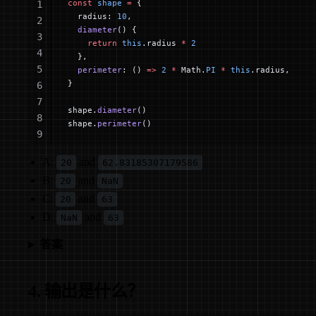
const
 shape
 =
 {
1
  radius: 
10
,
2
  diameter
() {
3
    return
 this
.radius 
*
 2
4
  },
5
  perimeter
: () 
=>
 2
 *
 Math.
PI
 *
 this
.radius,
}
6
7
shape.
diameter
()
8
shape.
perimeter
()
9
10
A:
and
20
62.83185307179586
B:
and
20
NaN
C:
and
20
63
D:
and
NaN
63
答案
4. 输出是什么？