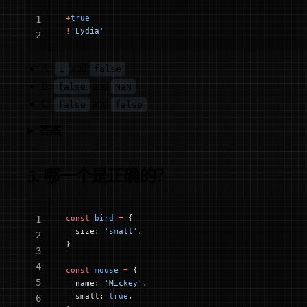
+
true
1
!
'Lydia'
2
A:
and
1
false
B:
and
false
NaN
C:
and
false
false
答案
5. 哪一个是正确的？
const
 bird
 =
 {
1
  size: 
'small'
,
2
}
3
4
const
 mouse
 =
 {
5
  name: 
'Mickey'
,
  small: 
true
,
6