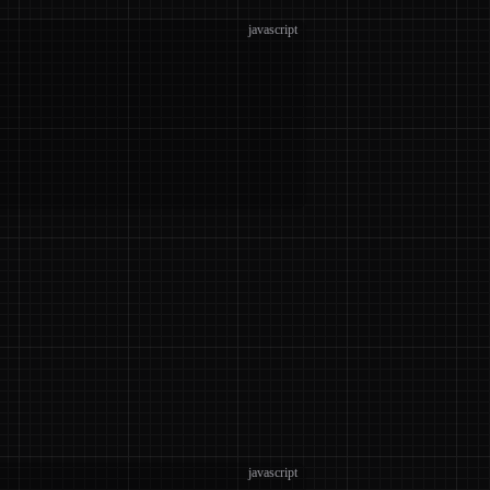
javascript
javascript