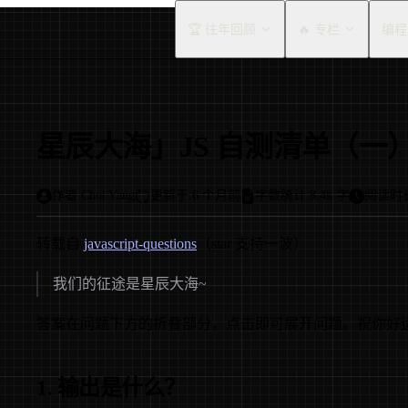
Main Navigation
🏆 往年回顾
🔥 专栏
编程
星辰大海」JS 自测清单（一
作者:
Choi Yang
更新于:
6 个月前
字数统计:
8.4k 字
阅读时
转载自
javascript-questions
（star 支持一波）
我们的征途是星辰大海~
答案在问题下方的折叠部分，点击即可展开问题。祝你好运 
1. 输出是什么？