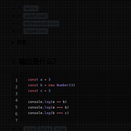
A:
Hello
B:
undefined
C:
ReferenceError
D:
TypeError
答案
7. 输出是什么？
const
 a
 =
 3
1
const
 b
 =
 new
 Number
(
3
)
2
const
 c
 =
 3
3
4
console.
log
(a 
==
 b)
5
console.
log
(a 
===
 b)
console.
log
(b 
===
 c)
6
7
A:
true
false
true