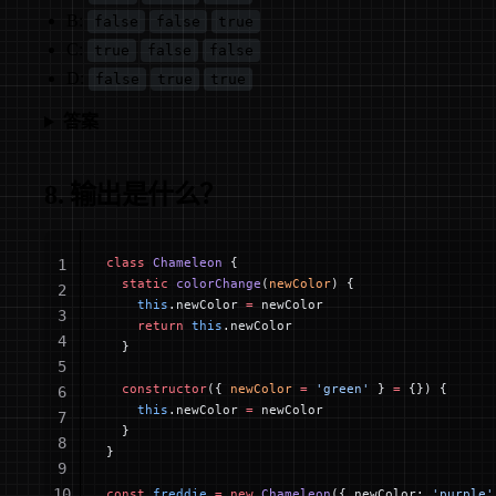
B:
false
false
true
C:
true
false
false
D:
false
true
true
答案
8. 输出是什么？
class
 Chameleon
 {
1
  static
 colorChange
(
newColor
) {
2
    this
.newColor 
=
 newColor
3
    return
 this
.newColor
4
  }
5
  constructor
({ 
newColor
 =
 'green'
 } 
=
 {}) {
6
    this
.newColor 
=
 newColor
7
  }
8
}
9
10
const
 freddie
 =
 new
 Chameleon
({ newColor: 
'purple'