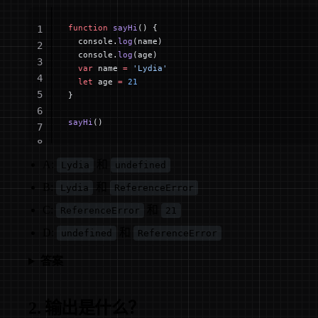
function
 sayHi
() {
1
  console.
log
(name)
2
  console.
log
(age)
3
  var
 name 
=
 'Lydia'
4
  let
 age 
=
 21
5
}
6
sayHi
()
7
8
A:
和
Lydia
undefined
B:
和
Lydia
ReferenceError
C:
和
ReferenceError
21
D:
和
undefined
ReferenceError
答案
2. 输出是什么？