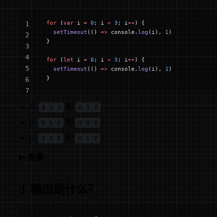
for
 (
var
 i 
=
 0
; i 
<
 3
; i
++
) {
1
  setTimeout
(() 
=>
 console.
log
(i), 
1
)
2
}
3
4
for
 (
let
 i 
=
 0
; i 
<
 3
; i
++
) {
5
  setTimeout
(() 
=>
 console.
log
(i), 
1
)
}
6
7
A:
和
0 1 2
0 1 2
B:
和
0 1 2
3 3 3
C:
和
3 3 3
0 1 2
答案
3. 输出是什么？