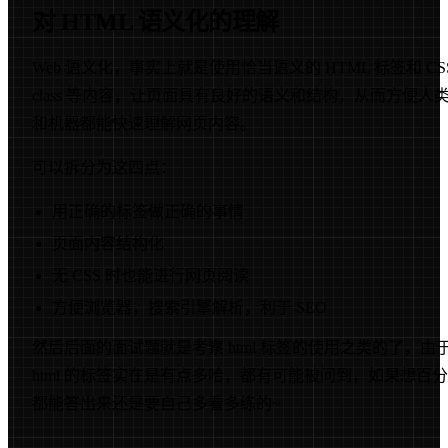
对 HTML 语义化的理解
Web 语义化，事实上就是使用恰当语义的 HTML 标签和 CS
class 等内容，让页面具有良好的语义和结构，从而方便人
和机器都能快速理解网页内容。
可以拆分为这四点：
用正确的标签做正确的事情
页面内容结构化
无 CSS 时也能进行网页阅读
方便浏览器，搜索引擎解析，利于 SEO
然后后面的面试题就是考察 html 标签的使用之类的了，由
html 的标签实在是有点多哈，都有可能被问到，如果想百
都能答出来还是要自己多看多练的~