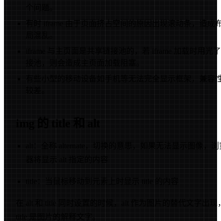
个问题。
有时 iframe 由于页面挤占空间的原因出现滚动条，造成
局混乱。
iframe 与主页面是共享链接池的，若 iframe 加载时用光
接池，则会造成主页面加载阻塞。
有些小型的移动设备如手机等无法完全显示框架，兼容
较差。
img 的 title 和 alt
alt：全称 alternate，切换的意思，如果无法显示图像，浏
器将显示 alt 指定的内容
title：当鼠标移动到元素上时显示 title 的内容
在 alt 和 title 同时设置的时候，alt 作为图片的替代文字出现
title 是图片的解释文字。