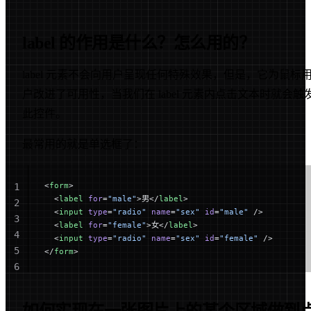
label 的作用是什么？怎么用的？
label 元素不会向用户呈现任何特殊效果，但是，它为鼠标
户改进了可用性，当我们在 label 元素内点击文本时就会触
此控件。
最常用的就是单选框了：
<
form
>
1
  <
label
 for
=
"male"
>男</
label
>
2
  <
input
 type
=
"radio"
 name
=
"sex"
 id
=
"male"
 />
3
  <
label
 for
=
"female"
>女</
label
>
4
  <
input
 type
=
"radio"
 name
=
"sex"
 id
=
"female"
 />
5
</
form
>
6
如何实现在一张图片上的某个区域做到