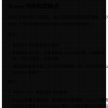
iframe 作用和优缺点
iframe 也称作嵌入式框架，嵌入式框架和框架网页类似，它
以把一个网页的框架和内容嵌入到现有的网页中。
优点：
能原封不动的展现嵌入网站
如果有多处引用，只需要修改 iframe 的内容，就都能改
到，代码可重用，方便快捷
遇到加载缓慢的第三方内容如图标和广告，这些问题可
由 iframe 来解决
缺点：
不利于 SEO，爬虫程序无法解读
iframes 阻塞页面加载，影响网页加载速度，iframe 加载
毕后才会触发 window.onload 事件，动态设置 src 可解决