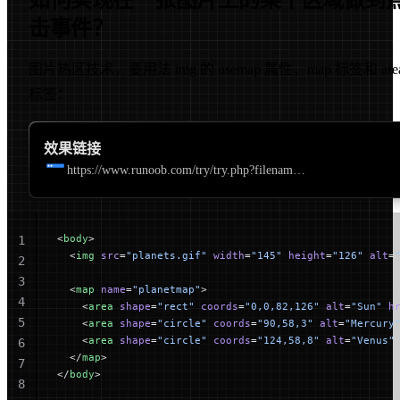
击事件？
图片热区技术，要用法 img 的 usemap 属性，map 标签和 are
标签：
效果链接
https://www.runoob.com/try/try.php?filename=tryhtml_areamap
<
body
>
1
  <
img
 src
=
"planets.gif"
 width
=
"145"
 height
=
"126"
 alt
=
2
3
  <
map
 name
=
"planetmap"
>
4
    <
area
 shape
=
"rect"
 coords
=
"0,0,82,126"
 alt
=
"Sun"
 h
5
    <
area
 shape
=
"circle"
 coords
=
"90,58,3"
 alt
=
"Mercury
    <
area
 shape
=
"circle"
 coords
=
"124,58,8"
 alt
=
"Venus"
6
  </
map
>
7
</
body
>
8