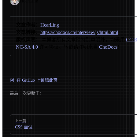
HearLing
文章作者：
HearLing
文章链接：
https://chodocs.cn/interview/js/html.html
版权声明：
本博客所有文章除特别声明外，均采用
CC B
NC-SA 4.0
许可协议。转载请注明来自
ChoDocs
！
在 GitHub 上编辑此页
最后一次更新于:
Pager
上一篇
CSS 面试