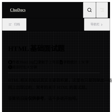
Skip to content
ChoDocs
归档
导航栏
HTML 基础面试题
作者:
HearLing
更新于:
2 年前
字数统计:
1.3k 字
阅读时长:
4 分钟
HTML 相关的知识其实主要靠积累，这里也只是列举出一
网上出现过的，常考的关于 HTML 的面试题。
答案依旧是
仅供参考
，话不多说开始吧。