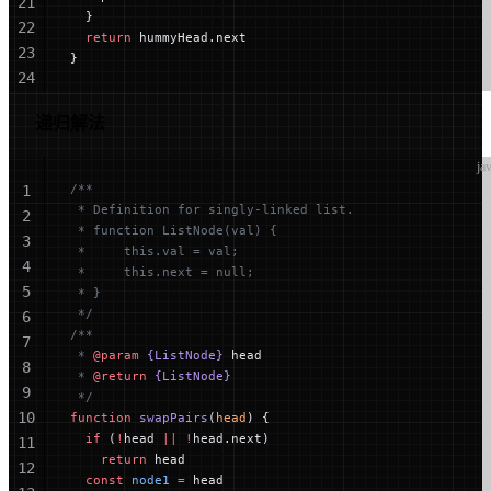
21
  }
22
  return
 hummyHead.next
23
}
24
25
递归解法
26
27
ja
28
/**
1
 * Definition for singly-linked list.
2
 * function ListNode(val) {
3
 *     this.val = val;
4
 *     this.next = null;
5
 * }
 */
6
/**
7
 * 
@param
 {ListNode}
 head
8
 * 
@return
 {ListNode}
9
 */
10
function
 swapPairs
(
head
) {
  if
 (
!
head 
||
 !
head.next)
11
    return
 head
12
  const
 node1
 =
 head