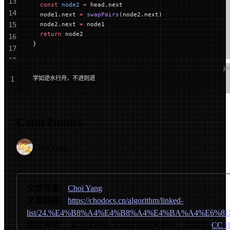
13
  const
 node2
 =
 head.next
14
  node1.next 
=
 swapPairs
(node2.next)
15
  node2.next 
=
 node1
  return
 node2
16
}
17
18
ja
19
学如逆水行舟，不进则退
1
20
Contributors
Choi Yang
文章作者：
Choi Yang
文章链接：
https://chodocs.cn/algorithm/linked-
list/24.%E4%B8%A4%E4%B8%A4%E4%BA%A4%E6%
版权声明：
本博客所有文章除特别声明外，均采用
CC B