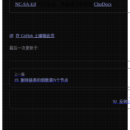
NC-SA 4.0
许可协议。转载请注明来自
ChoDocs
！
在 GitHub 上编辑此页
最后一次更新于:
Pager
上一篇
19. 删除链表的倒数第N个节点
92. 反转链