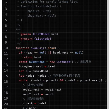
 * Definition for singly-linked list.
2
 * function ListNode(val) {
3
 *     this.val = val;
4
 *     this.next = null;
5
 * }
 */
6
/**
7
 * 
@param
 {ListNode}
 head
8
 * 
@return
 {ListNode}
9
 */
10
function
 swapPairs
(
head
) {
  if
 (head 
==
 null
 ||
 head.next 
==
 null
)
11
    return
 head
12
  const
 hummyHead
 =
 new
 ListNode
() 
// 虚拟节点
13
  hummyHead.next 
=
 head
14
  let
 p 
=
 hummyHead
15
  let
 node1, node2 
// 当前要交换的两个节点
  while
 ((node1 
=
 p.next) 
&&
 (node2 
=
 p.next.next)) {
16
    // 进行交换操作
17
    node1.next 
=
 node2.next
18
    node2.next 
=
 node1
19
    // 将链表串起来
    p.next 
=
 node2
20
    p 
=
 node1