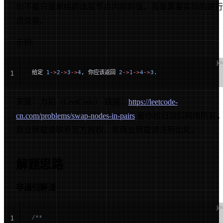
你不能只是单纯的改变节点内部的值，而是需要实际的进行
点交换。
示例:
ja
给定 
1
->
2
->
3
->
4
, 你应该返回 
2
->
1
->
4
->
3.
1
来源：力扣（LeetCode） 链接：
https://leetcode-
cn.com/problems/swap-nodes-in-pairs
著作权归领扣网络所有
商业转载请联系官方授权，非商业转载请注明出处。
解题思路
非递归解法
ja
/**
1