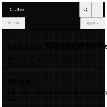
Skip to content
ChoDocs
归档
导航栏
LeetCode 24. 两两交换链表中的节
作者:
Choi Yang
更新于:
6 个月前
字数统计:
284 字
阅读时长:
1 分钟
题目描述
给定一个链表，两两交换其中相邻的节点，并返回交换后的
表。